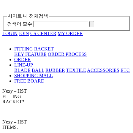
사이트 내 전체검색
검색어 필수
LOGIN
JOIN
CS CENTER
MY ORDER
FITTING RACKET
KEY FEATURE
ORDER PROCESS
ORDER
LINE-UP
BLADE
BALL
RUBBER
TEXTILE
ACCESSORIES
ETC
SHOPPING MALL
FREE BOARD
Nexy – HST
FITTING
RACKET?
Nexy – HST
ITEMS.