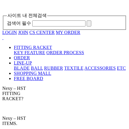
사이트 내 전체검색
검색어 필수
LOGIN
JOIN
CS CENTER
MY ORDER
FITTING RACKET
KEY FEATURE
ORDER PROCESS
ORDER
LINE-UP
BLADE
BALL
RUBBER
TEXTILE
ACCESSORIES
ETC
SHOPPING MALL
FREE BOARD
Nexy – HST
FITTING
RACKET?
Nexy – HST
ITEMS.