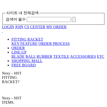
사이트 내 전체검색
검색어 필수
LOGIN
JOIN
CS CENTER
MY ORDER
FITTING RACKET
KEY FEATURE
ORDER PROCESS
ORDER
LINE-UP
BLADE
BALL
RUBBER
TEXTILE
ACCESSORIES
ETC
SHOPPING MALL
FREE BOARD
Nexy – HST
FITTING
RACKET?
Nexy – HST
ITEMS.