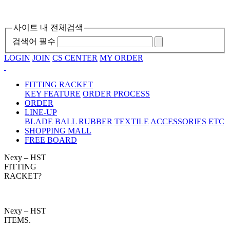
사이트 내 전체검색
검색어 필수
LOGIN
JOIN
CS CENTER
MY ORDER
FITTING RACKET
KEY FEATURE
ORDER PROCESS
ORDER
LINE-UP
BLADE
BALL
RUBBER
TEXTILE
ACCESSORIES
ETC
SHOPPING MALL
FREE BOARD
Nexy – HST
FITTING
RACKET?
Nexy – HST
ITEMS.