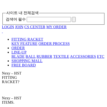
사이트 내 전체검색
검색어 필수
LOGIN
JOIN
CS CENTER
MY ORDER
FITTING RACKET
KEY FEATURE
ORDER PROCESS
ORDER
LINE-UP
BLADE
BALL
RUBBER
TEXTILE
ACCESSORIES
ETC
SHOPPING MALL
FREE BOARD
Nexy – HST
FITTING
RACKET?
Nexy – HST
ITEMS.