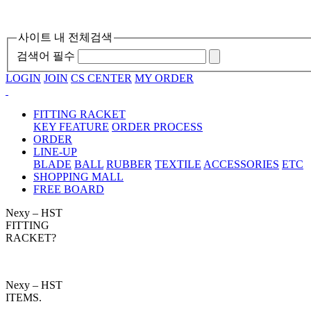
사이트 내 전체검색
검색어 필수
LOGIN
JOIN
CS CENTER
MY ORDER
FITTING RACKET
KEY FEATURE
ORDER PROCESS
ORDER
LINE-UP
BLADE
BALL
RUBBER
TEXTILE
ACCESSORIES
ETC
SHOPPING MALL
FREE BOARD
Nexy – HST
FITTING
RACKET?
Nexy – HST
ITEMS.