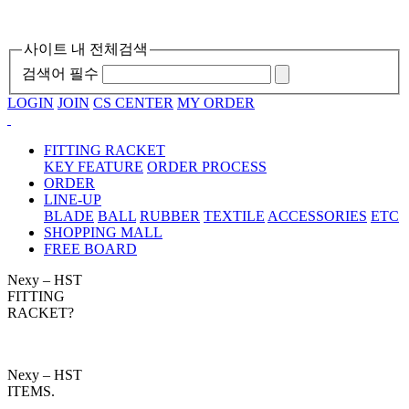
사이트 내 전체검색
검색어 필수
LOGIN
JOIN
CS CENTER
MY ORDER
FITTING RACKET
KEY FEATURE
ORDER PROCESS
ORDER
LINE-UP
BLADE
BALL
RUBBER
TEXTILE
ACCESSORIES
ETC
SHOPPING MALL
FREE BOARD
Nexy – HST
FITTING
RACKET?
Nexy – HST
ITEMS.