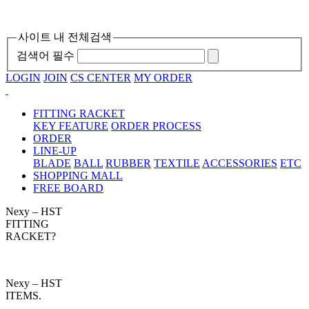
사이트 내 전체검색
검색어 필수
LOGIN
JOIN
CS CENTER
MY ORDER
FITTING RACKET
KEY FEATURE
ORDER PROCESS
ORDER
LINE-UP
BLADE
BALL
RUBBER
TEXTILE
ACCESSORIES
ETC
SHOPPING MALL
FREE BOARD
Nexy – HST
FITTING
RACKET?
Nexy – HST
ITEMS.