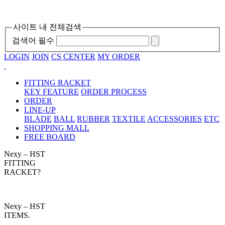
사이트 내 전체검색
검색어 필수
LOGIN
JOIN
CS CENTER
MY ORDER
FITTING RACKET
KEY FEATURE
ORDER PROCESS
ORDER
LINE-UP
BLADE
BALL
RUBBER
TEXTILE
ACCESSORIES
ETC
SHOPPING MALL
FREE BOARD
Nexy – HST
FITTING
RACKET?
Nexy – HST
ITEMS.