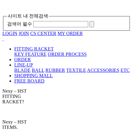
사이트 내 전체검색
검색어 필수
LOGIN
JOIN
CS CENTER
MY ORDER
FITTING RACKET
KEY FEATURE
ORDER PROCESS
ORDER
LINE-UP
BLADE
BALL
RUBBER
TEXTILE
ACCESSORIES
ETC
SHOPPING MALL
FREE BOARD
Nexy – HST
FITTING
RACKET?
Nexy – HST
ITEMS.