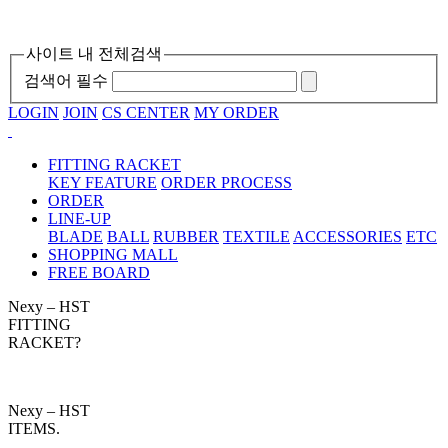
사이트 내 전체검색
검색어 필수
LOGIN
JOIN
CS CENTER
MY ORDER
FITTING RACKET
KEY FEATURE
ORDER PROCESS
ORDER
LINE-UP
BLADE
BALL
RUBBER
TEXTILE
ACCESSORIES
ETC
SHOPPING MALL
FREE BOARD
Nexy – HST
FITTING
RACKET?
Nexy – HST
ITEMS.