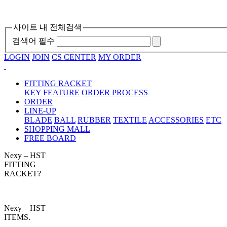
사이트 내 전체검색
검색어 필수
LOGIN
JOIN
CS CENTER
MY ORDER
FITTING RACKET
KEY FEATURE
ORDER PROCESS
ORDER
LINE-UP
BLADE
BALL
RUBBER
TEXTILE
ACCESSORIES
ETC
SHOPPING MALL
FREE BOARD
Nexy – HST
FITTING
RACKET?
Nexy – HST
ITEMS.