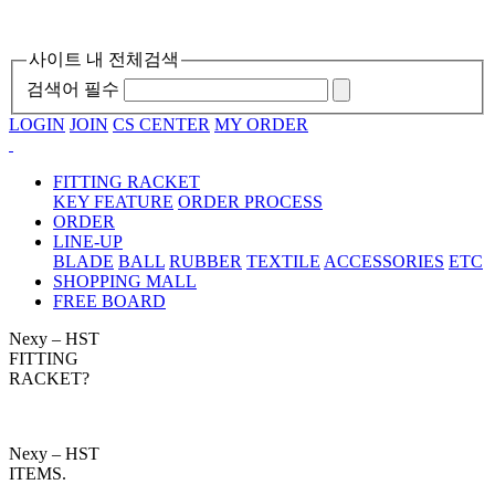
사이트 내 전체검색
검색어 필수
LOGIN
JOIN
CS CENTER
MY ORDER
FITTING RACKET
KEY FEATURE
ORDER PROCESS
ORDER
LINE-UP
BLADE
BALL
RUBBER
TEXTILE
ACCESSORIES
ETC
SHOPPING MALL
FREE BOARD
Nexy – HST
FITTING
RACKET?
Nexy – HST
ITEMS.