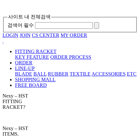
사이트 내 전체검색
검색어 필수
LOGIN
JOIN
CS CENTER
MY ORDER
FITTING RACKET
KEY FEATURE
ORDER PROCESS
ORDER
LINE-UP
BLADE
BALL
RUBBER
TEXTILE
ACCESSORIES
ETC
SHOPPING MALL
FREE BOARD
Nexy – HST
FITTING
RACKET?
Nexy – HST
ITEMS.