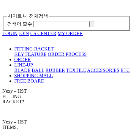
사이트 내 전체검색
검색어 필수
LOGIN
JOIN
CS CENTER
MY ORDER
FITTING RACKET
KEY FEATURE
ORDER PROCESS
ORDER
LINE-UP
BLADE
BALL
RUBBER
TEXTILE
ACCESSORIES
ETC
SHOPPING MALL
FREE BOARD
Nexy – HST
FITTING
RACKET?
Nexy – HST
ITEMS.