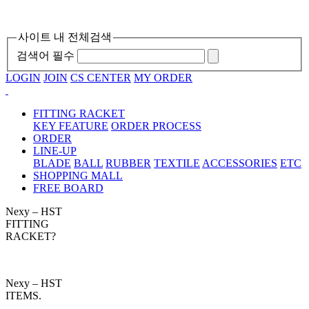
사이트 내 전체검색
검색어 필수
LOGIN
JOIN
CS CENTER
MY ORDER
FITTING RACKET
KEY FEATURE
ORDER PROCESS
ORDER
LINE-UP
BLADE
BALL
RUBBER
TEXTILE
ACCESSORIES
ETC
SHOPPING MALL
FREE BOARD
Nexy – HST
FITTING
RACKET?
Nexy – HST
ITEMS.