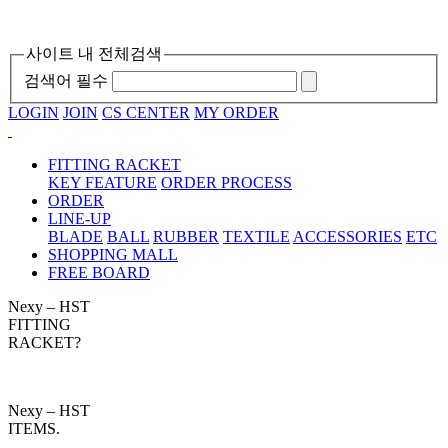
사이트 내 전체검색
검색어 필수
LOGIN
JOIN
CS CENTER
MY ORDER
FITTING RACKET
KEY FEATURE
ORDER PROCESS
ORDER
LINE-UP
BLADE
BALL
RUBBER
TEXTILE
ACCESSORIES
ETC
SHOPPING MALL
FREE BOARD
Nexy – HST
FITTING
RACKET?
Nexy – HST
ITEMS.